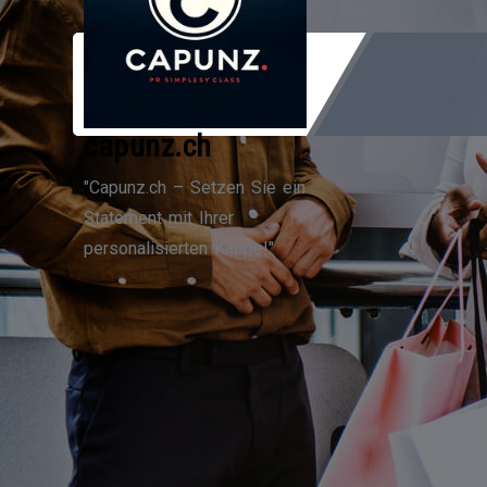
Zum
Inhalt
springen
capunz.ch
"Capunz.ch – Setzen Sie ein
Statement mit Ihrer
personalisierten Kappe!"