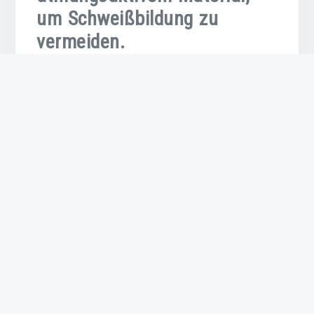
um Schweißbildung zu
vermeiden.
Wählen Sie eine Kappe aus atmungsaktivem
Material, um Schweißbildung zu vermeiden.
Besonders an warmen Tagen ist es wichtig, eine
Kappe zu tragen, die Feuchtigkeit ableitet und für
eine gute Luftzirkulation sorgt. Atmungsaktive
Materialien wie Baumwolle oder Polyester helfen
dabei, Ihren Kopf kühl und trocken zu halten,
während Sie gleichzeitig vor Sonne geschützt sind.
Achten Sie beim Kauf einer Kappe daher auf das
Material, um ein angenehmes Tragegefühl zu
gewährleisten und unerwünschte Schweißbildung
zu vermeiden.
Passen Sie die Kappe gut an