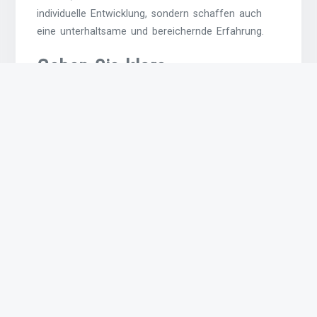
individuelle Entwicklung, sondern schaffen auch
eine unterhaltsame und bereichernde Erfahrung.
Geben Sie klare
Anweisungen und setzen Sie
klare Grenzen.
Es ist wichtig, Kindern klare Anweisungen zu
geben und klare Grenzen zu setzen. Durch klare
und verständliche Anweisungen können Kinder
besser verstehen, was von ihnen erwartet wird,
und ihre Handlungen entsprechend ausrichten.
Ebenso helfen klare Grenzen den Kindern dabei,
Struktur und Sicherheit zu erfahren, da sie wissen,
welche Verhaltensweisen akzeptabel sind und
welche nicht. Indem Eltern oder Betreuer klare
Anweisungen geben und konsequent Grenzen
setzen, unterstützen sie die Entwicklung eines