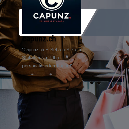
Zum
Inhalt
springen
capunz.ch
"Capunz.ch – Setzen Sie ein
Statement mit Ihrer
personalisierten Kappe!"