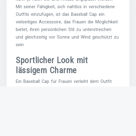
Mit seiner Fähigkeit, sich nahtlos in verschiedene
Outfits einzufügen, ist das Baseball Cap ein
vielseitiges Accessoire, das Frauen die Möglichkeit
bietet, ihren persönlichen Stil zu unterstreichen
und gleichzeitig vor Sonne und Wind geschützt zu
sein.
Sportlicher Look mit
lässigem Charme
Ein Baseball Cap für Frauen verleiht dem Outfit
einen sportlichen Look mit lässigem Charme. Die
Kombination aus dem klassischen Design und der
bequemen Passform macht es zu einem
vielseitigen Accessoire, das sowohl beim Sport als
auch im Alltag getragen werden kann. Durch die
lässige Ausstrahlung des Baseball Caps wird jedem
Look eine entspannte Note verliehen, die