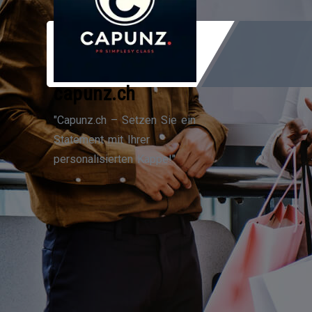
Zum
Inhalt
springen
capunz.ch
"Capunz.ch – Setzen Sie ein
Statement mit Ihrer
personalisierten Kappe!"