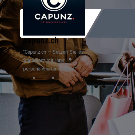
Zum
Inhalt
springen
capunz.ch
"Capunz.ch – Setzen Sie ein
Statement mit Ihrer
personalisierten Kappe!"