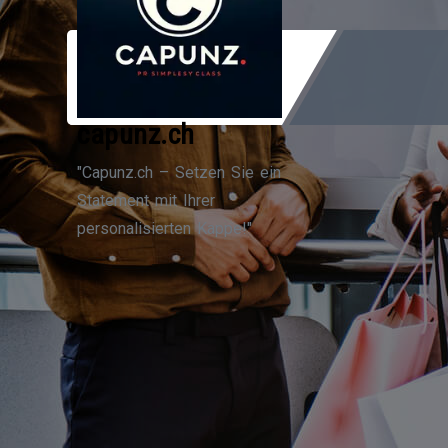
Zum
Inhalt
springen
capunz.ch
"Capunz.ch – Setzen Sie ein
Statement mit Ihrer
personalisierten Kappe!"