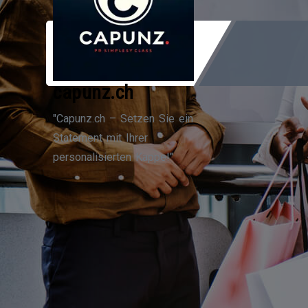
Zum
Inhalt
springen
capunz.ch
"Capunz.ch – Setzen Sie ein
Statement mit Ihrer
personalisierten Kappe!"