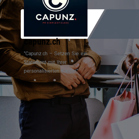
Zum
Inhalt
springen
capunz.ch
"Capunz.ch – Setzen Sie ein
Statement mit Ihrer
personalisierten Kappe!"