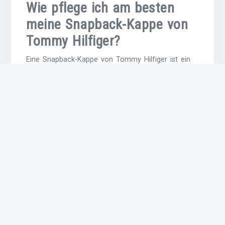
Wie pflege ich am besten
meine Snapback-Kappe von
Tommy Hilfiger?
Eine Snapback-Kappe von Tommy Hilfiger ist ein
hochwertiges Accessoire, das mit der richtigen
Pflege lange schön bleibt. Um Ihre Snapback-
Kappe optimal zu pflegen, empfiehlt es sich, sie
von Hand mit einem milden Reinigungsmittel zu
waschen. Vermeiden Sie dabei unbedingt den
Einsatz von aggressiven Chemikalien oder
Bleichmitteln, da diese das Material beschädigen
können. Lassen Sie die Kappe nach dem Waschen
an der Luft trocknen und vermeiden Sie direkte
Sonneneinstrahlung, um die Farben und Form zu
erhalten. Bei Bedarf können Sie die Kappe auch
vorsichtig bügeln, jedoch immer auf niedriger
Stufe und mit einem Tuch als Schutz. Mit dieser