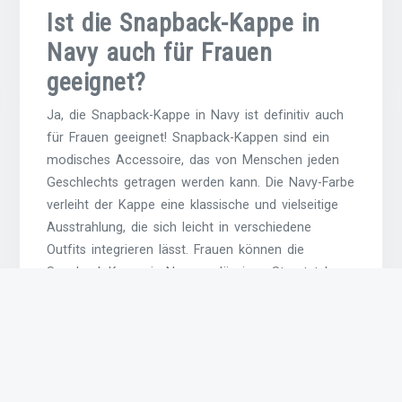
Ist die Snapback-Kappe in
Navy auch für Frauen
geeignet?
Ja, die Snapback-Kappe in Navy ist definitiv auch
für Frauen geeignet! Snapback-Kappen sind ein
modisches Accessoire, das von Menschen jeden
Geschlechts getragen werden kann. Die Navy-Farbe
verleiht der Kappe eine klassische und vielseitige
Ausstrahlung, die sich leicht in verschiedene
Outfits integrieren lässt. Frauen können die
Snapback-Kappe in Navy zu lässigen Streetstyle-
Looks, sportlichen Outfits oder sogar zu einem
femininen Ensemble kombinieren, um einen coolen
und lässigen Akzent zu setzen. Die Verstellbarkeit
der Snapback-Kappe sorgt zudem dafür, dass sie
bequem auf jede Kopfgröße angepasst werden