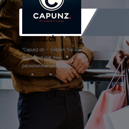
Zum
Inhalt
springen
capunz.ch
"Capunz.ch – Setzen Sie ein
Statement mit Ihrer
personalisierten Kappe!"