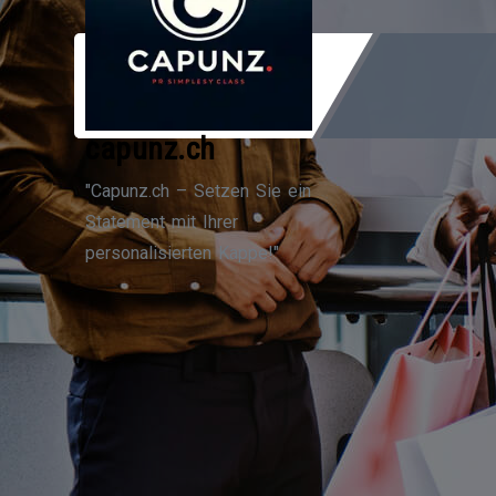
Zum
Inhalt
springen
capunz.ch
"Capunz.ch – Setzen Sie ein
Statement mit Ihrer
personalisierten Kappe!"