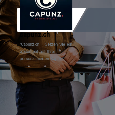
Zum
Inhalt
springen
capunz.ch
"Capunz.ch – Setzen Sie ein
Statement mit Ihrer
personalisierten Kappe!"