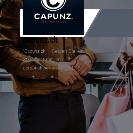
Zum
Inhalt
springen
capunz.ch
"Capunz.ch – Setzen Sie ein
Statement mit Ihrer
personalisierten Kappe!"