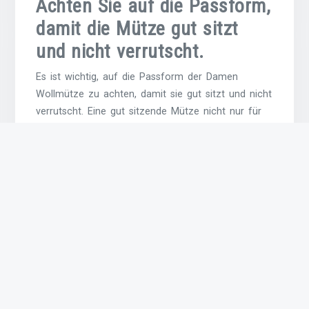
Achten Sie auf die Passform,
damit die Mütze gut sitzt
und nicht verrutscht.
Es ist wichtig, auf die Passform der Damen
Wollmütze zu achten, damit sie gut sitzt und nicht
verrutscht. Eine gut sitzende Mütze nicht nur für
ein angenehmes Tragegefühl, sondern auch für
einen stilvollen Look. Achten Sie darauf, dass die
Mütze eng genug anliegt, aber dennoch nicht zu
straff sitzt, um Druckstellen zu vermeiden. Eine
passgenaue Damen Wollmütze rundet Ihr Outfit ab
und sorgt dafür, dass Sie sowohl warm als auch
modisch durch den Winter kommen.
Berücksichtigen Sie das
Design und wählen Sie eine