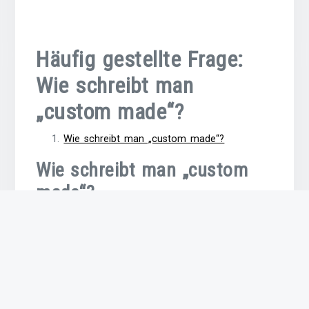
Häufig gestellte Frage:
Wie schreibt man
„custom made“?
Wie schreibt man „custom made“?
Wie schreibt man „custom
made“?
„Custom made“ wird im Deutschen als
„maßgeschneidert“ übersetzt. Der Begriff bezieht
sich auf Produkte, die individuell nach den
spezifischen Wünschen und Anforderungen des
Kunden angefertigt werden. Maßgeschneiderte
Produkte zeichnen sich durch ihre Einzigartigkeit