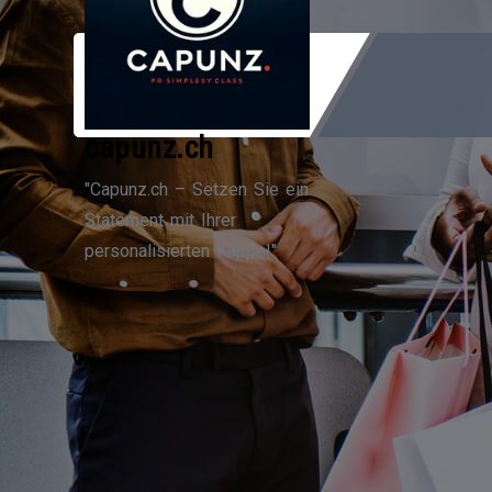
Zum
Inhalt
springen
capunz.ch
"Capunz.ch – Setzen Sie ein
Statement mit Ihrer
personalisierten Kappe!"