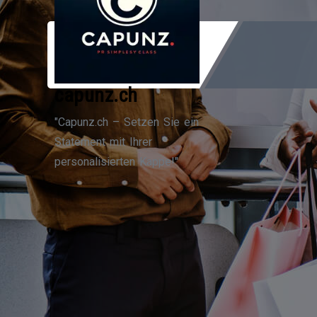
Zum
Inhalt
springen
capunz.ch
"Capunz.ch – Setzen Sie ein
Statement mit Ihrer
personalisierten Kappe!"