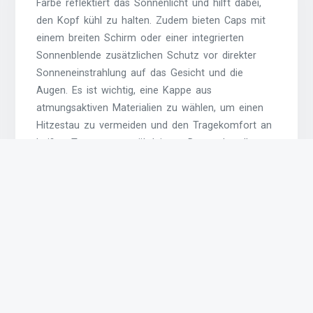
Farbe reflektiert das Sonnenlicht und hilft dabei,
den Kopf kühl zu halten. Zudem bieten Caps mit
einem breiten Schirm oder einer integrierten
Sonnenblende zusätzlichen Schutz vor direkter
Sonneneinstrahlung auf das Gesicht und die
Augen. Es ist wichtig, eine Kappe aus
atmungsaktiven Materialien zu wählen, um einen
Hitzestau zu vermeiden und den Tragekomfort an
heißen Tagen zu gewährleisten. Dennoch sollte
man nicht vergessen, auch andere Maßnahmen
wie das Tragen von Sonnencreme und das
Aufsuchen von schattigen Plätzen zu ergreifen,
um sich effektiv vor einem Sonnenstich zu
schützen.
Was ist die Abkürzung Cap?
Die Abkürzung „Cap“ steht für „Baseball Cap“, eine
beliebte Kopfbedeckung, die ihren Ursprung im