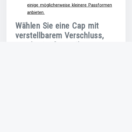
einige möglicherweise kleinere Passformen
anbieten.
Wählen Sie eine Cap mit
verstellbarem Verschluss,
um die Größe an Ihren
kleinen Kopf anzupassen.
Wählen Sie eine Cap mit verstellbarem Verschluss,
um die Größe an Ihren kleinen Kopf anzupassen.
Ein verstellbarer Verschluss ermöglicht es Ihnen,
die Cap so anzupassen, dass sie perfekt sitzt und
nicht zu locker oder zu eng ist. Auf diese Weise
können Sie sicherstellen, dass Ihre Cap bequem
und sicher auf Ihrem kleinen Kopf sitzt, ohne
dabei Kompromisse bei Stil und Aussehen
eingehen zu müssen.