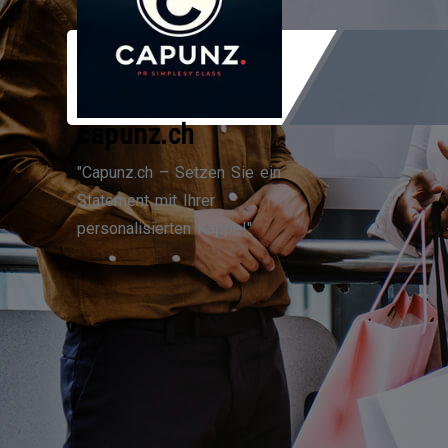
Zum
Inhalt
springen
capunz.ch
"Capunz.ch – Setzen Sie ein
Statement mit Ihrer
personalisierten Kappe!"