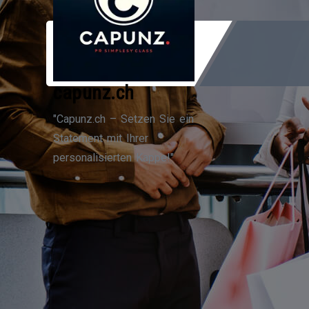
Zum
Inhalt
springen
capunz.ch
"Capunz.ch – Setzen Sie ein
Statement mit Ihrer
personalisierten Kappe!"