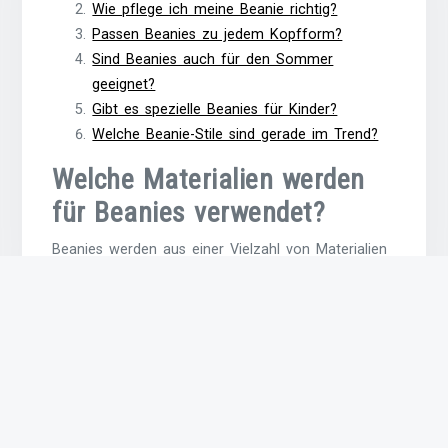
Wie pflege ich meine Beanie richtig?
Passen Beanies zu jedem Kopfform?
Sind Beanies auch für den Sommer
geeignet?
Gibt es spezielle Beanies für Kinder?
Welche Beanie-Stile sind gerade im Trend?
Welche Materialien werden
für Beanies verwendet?
Beanies werden aus einer Vielzahl von Materialien
hergestellt, um den unterschiedlichen Bedürfnissen
und Vorlieben gerecht zu werden. Zu den
gängigsten Materialien gehören weiche Wolle,
Baumwolle, Acryl und Mischgewebe. Jedes
Material hat seine eigenen Vorzüge: Wolle ist
besonders wärmend und atmungsaktiv, Baumwolle
ist leicht und angenehm auf der Haut, Acryl ist