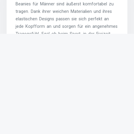
Beanies für Männer sind äußerst komfortabel zu
tragen. Dank ihrer weichen Materialien und ihres
elastischen Designs passen sie sich perfekt an
jede Kopfform an und sorgen für ein angenehmes
Tragegefühl. Egal ob beim Sport, in der Freizeit
oder im Alltag – eine Beanie bietet nicht nur
Wärme und Schutz vor Kälte, sondern auch einen
hohen Tragekomfort, den man den ganzen Tag
lang genießen kann.
Dank elastischem Material
passen sie sich jeder
Kopfform an.
Dank ihres elastischen Materials passen Beanies
für Männer sich jeder Kopfform perfekt an. Dies
gewährleistet einen bequemen Sitz und sorgt
dafür, dass die Mütze nicht verrutscht oder drückt.