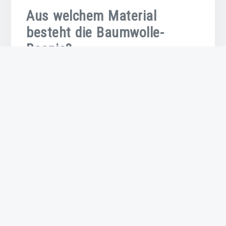
Aus welchem Material
besteht die Baumwolle-
Beanie?
Die Baumwolle-Beanie besteht, wie der Name
schon sagt, hauptsächlich aus Baumwolle.
Baumwolle ist ein natürliches Material, das für
seine Weichheit, Atmungsaktivität und
Tragekomfort bekannt ist. Durch die Verwendung
von hochwertiger Baumwolle wird sichergestellt,
dass die Beanie angenehm auf der Haut liegt und
Feuchtigkeit absorbiert, um ein angenehmes
Tragegefühl zu gewährleisten. Die natürlichen
Eigenschaften von Baumwolle machen die Beanies
sowohl im Winter als auch im Sommer zu einer
beliebten Wahl für Kopfbedeckungen.