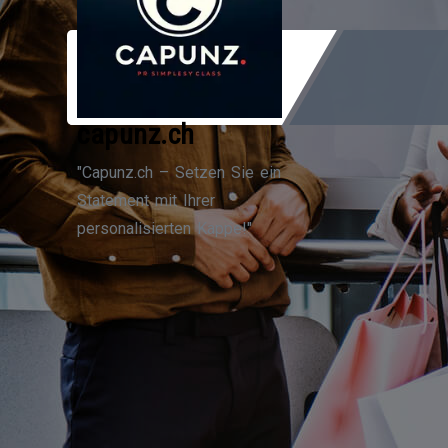
Zum
Inhalt
springen
capunz.ch
"Capunz.ch – Setzen Sie ein
Statement mit Ihrer
personalisierten Kappe!"