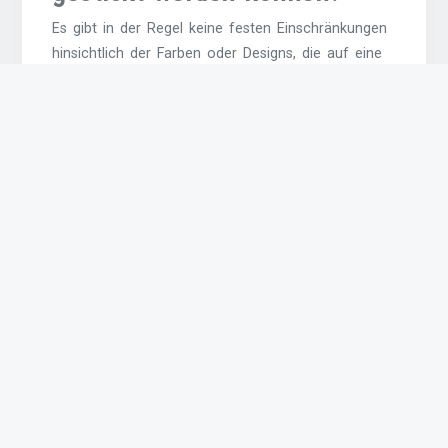
Es gibt in der Regel keine festen Einschränkungen
hinsichtlich der Farben oder Designs, die auf eine
Baseballkappe gestickt werden können. Moderne
Stickmaschinen sind in der Lage, eine Vielzahl von
Farben und komplexen Designs präzise
umzusetzen. Dennoch ist es ratsam, bei der
Auswahl von Farben und Designs auf Kontraste
und Lesbarkeit zu achten, um sicherzustellen, dass
das gestickte Motiv gut zur Geltung kommt. Ein
erfahrener Anbieter kann Sie auch bei der
Auswahl von Farben und Designs beraten, um das
bestmögliche Ergebnis zu erzielen.
Welche Garne werden für
das Besticken von
Baseballkappen verwendet?