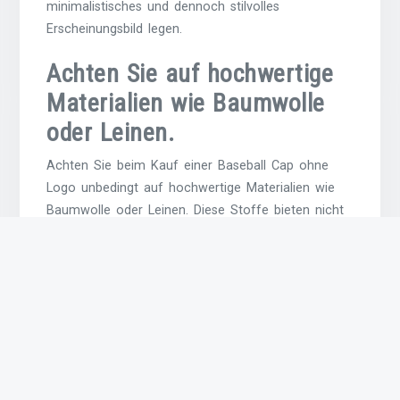
minimalistisches und dennoch stilvolles
Erscheinungsbild legen.
Achten Sie auf hochwertige
Materialien wie Baumwolle
oder Leinen.
Achten Sie beim Kauf einer Baseball Cap ohne
Logo unbedingt auf hochwertige Materialien wie
Baumwolle oder Leinen. Diese Stoffe bieten nicht
nur einen angenehmen Tragekomfort, sondern
auch eine gute Atmungsaktivität, die besonders an
warmen Tagen von Vorteil ist. Durch die
Verwendung von qualitativ hochwertigen
Materialien wird nicht nur die Langlebigkeit der
Kappe gewährleistet, sondern auch ein stilvolles
und zeitloses Aussehen sichergestellt. Wählen Sie
bewusst Materialien aus, die Ihren Ansprüchen an