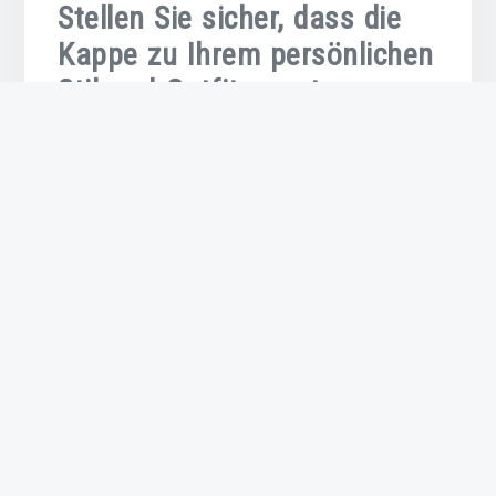
Stellen Sie sicher, dass die
Kappe zu Ihrem persönlichen
Stil und Outfit passt.
Es ist wichtig, sicherzustellen, dass die
Baseballkappe zu Ihrem persönlichen Stil und
Outfit passt. Wählen Sie eine Kappe im New York
Design, die Ihre Individualität unterstreicht und
gleichzeitig harmonisch mit Ihrem Look
verschmilzt. Ob sportlich-leger oder urban-chic, die
richtige Kombination von Kappe und Outfit verleiht
Ihrem Gesamtauftritt das gewisse Etwas. Achten
Sie darauf, dass Farben und Muster der Kappe mit
Ihrer Garderobe harmonieren, um ein stimmiges
und modisches Statement zu setzen.
Berücksichtigen Sie das