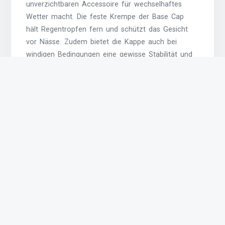
unverzichtbaren Accessoire für wechselhaftes
Wetter macht. Die feste Krempe der Base Cap
hält Regentropfen fern und schützt das Gesicht
vor Nässe. Zudem bietet die Kappe auch bei
windigen Bedingungen eine gewisse Stabilität und
sorgt dafür, dass die Frisur trotzdem in Form
bleibt. Mit einer Base Cap können Sie sich auch
bei ungemütlichem Wetter stilvoll und geschützt
im Freien bewegen.
Verstellbarer Verschluss für
optimalen Tragekomfort
Der verstellbare Verschluss einer Base Cap ist ein
entscheidender Vorteil, der für optimalen
Tragekomfort sorgt. Durch die individuelle
Anpassungsmöglichkeit kann die Kappe perfekt an
den jeweiligen Kopfumfang angepasst werden,