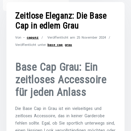
Zeitlose Eleganz: Die Base
Cap in edlem Grau
Von –
capunz
Veröffentlicht am
25 November 2024
Veröffentlicht unter
base cap
,
grau
Base Cap Grau: Ein
zeitloses Accessoire
für jeden Anlass
Die Base Cap in Grau ist ein vielseitiges und
zeitloses Accessoire, das in keiner Garderobe
fehlen sollte. Egal, ob Sie sportlich unterwegs sind,
einen lässigen Look vervollständigen möchten oder