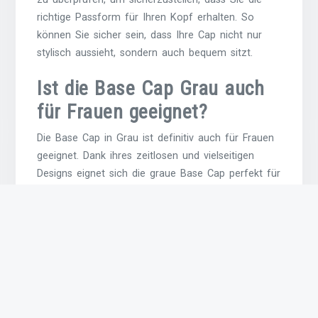
richtige Passform für Ihren Kopf erhalten. So
können Sie sicher sein, dass Ihre Cap nicht nur
stylisch aussieht, sondern auch bequem sitzt.
Ist die Base Cap Grau auch
für Frauen geeignet?
Die Base Cap in Grau ist definitiv auch für Frauen
geeignet. Dank ihres zeitlosen und vielseitigen
Designs eignet sich die graue Base Cap perfekt für
Frauen, die einen lässigen und dennoch stylischen
Look kreieren möchten. Die neutrale Farbe Grau
passt zu einer Vielzahl von Outfits und ermöglicht
es Frauen, ihr persönliches Stilgefühl zu
unterstreichen. Egal, ob beim Sport, in der Freizeit
oder als modisches Statement – die Base Cap
Grau ist eine tolle Ergänzung für jede Frau, die
Komfort und Stil schätzt.