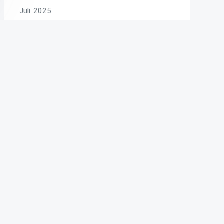
Juli 2025
Juni 2025
Mai 2025
April 2025
März 2025
Februar 2025
Januar 2025
Dezember 2024
November 2024