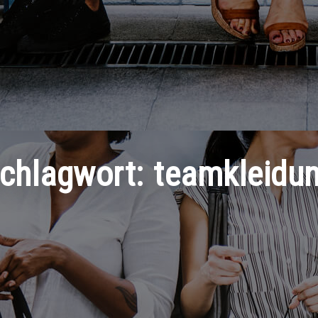
chlagwort:
teamkleidu