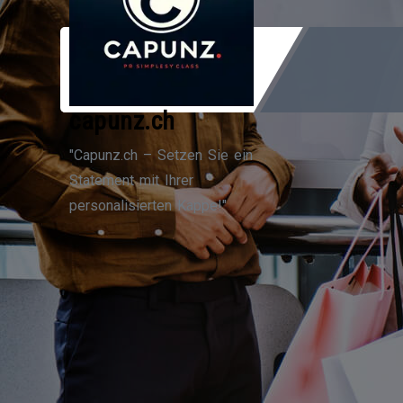
Zum
Inhalt
springen
capunz.ch
"Capunz.ch – Setzen Sie ein
Statement mit Ihrer
personalisierten Kappe!"