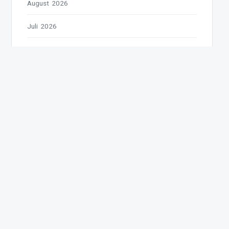
August 2026
Juli 2026
Juni 2026
Mai 2026
April 2026
März 2026
Februar 2026
Januar 2026
Dezember 2025
November 2025