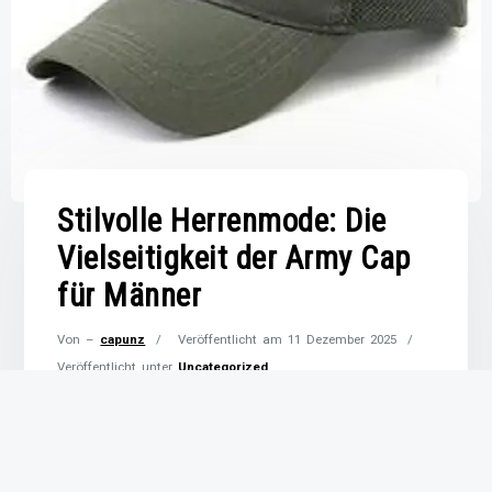
Stilvolle Herrenmode: Die
Vielseitigkeit der Army Cap
für Männer
Von –
capunz
Veröffentlicht am
11 Dezember 2025
Veröffentlicht unter
Uncategorized
Die Beliebtheit von Armee-Kappen für Herren
Armee-Kappen für Herren sind nicht nur ein
modisches Statement, sondern auch ein zeitloser