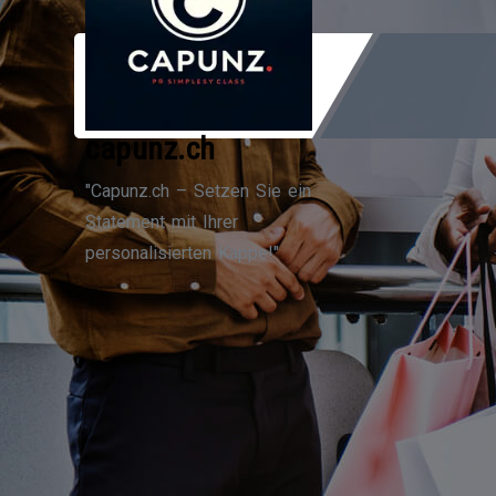
Zum
Inhalt
springen
capunz.ch
"Capunz.ch – Setzen Sie ein
Statement mit Ihrer
personalisierten Kappe!"