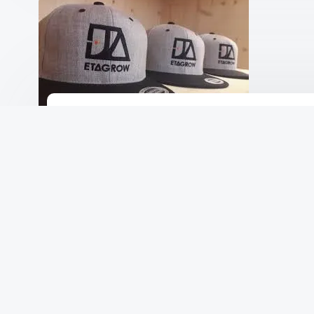
Caps mit Logo besticken: Stilv
Kopfbedeckungen
Von –
capunz
Veröffentlicht am
10 November 2024
Die Kunst des Bestickens von Caps mit Logo Da
ist eine kreative und effektive Möglichkeit, um
Eindruck zu hinterlassen. Ob für Unternehmen, V
sind eine beliebte Wahl, um Stil und Identität z