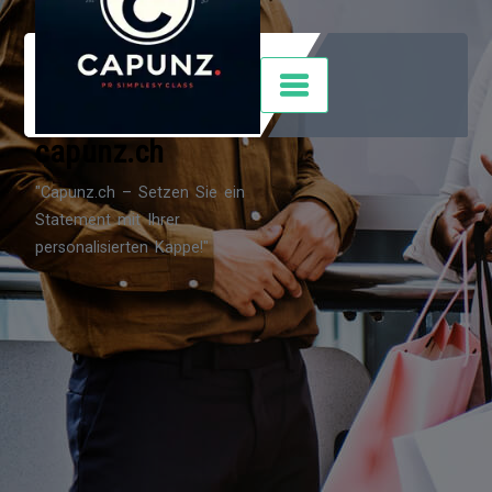
Zum
Inhalt
springen
capunz.ch
"Capunz.ch – Setzen Sie ein
Statement mit Ihrer
personalisierten Kappe!"