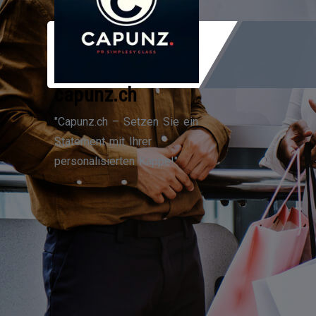
Zum
Inhalt
springen
capunz.ch
"Capunz.ch – Setzen Sie ein
Statement mit Ihrer
personalisierten Kappe!"