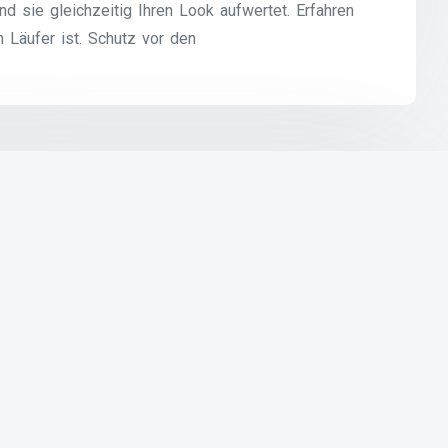
d sie gleichzeitig Ihren Look aufwertet. Erfahren
 Läufer ist. Schutz vor den
falt der Flats entdecken
ffentlicht unter
Uncategorized
sind Schuhe, die sowohl bequem als auch stilvoll
 ihre flache Sohle aus, die dem Träger ein
schiedenen Stilen und Designs erhältlich und eignen
n zu formell.