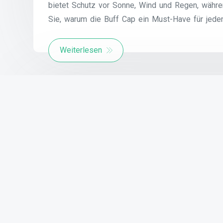
bietet Schutz vor Sonne, Wind und Regen, währen
Sie, warum die Buff Cap ein Must-Have für jeden
Weiterlesen
Stilvoll und Bequem: Die Viel
Von –
capunz
Veröffentlicht am
16 Mai 2025
Verö
Alles, was Sie über Flats wissen müssen Flats 
sind. Diese Art von Schuhen zeichnet sich durch
angenehmes Laufgefühl bietet. Flats sind in ver
sich für verschiedene Anlässe, von lässig bis hi