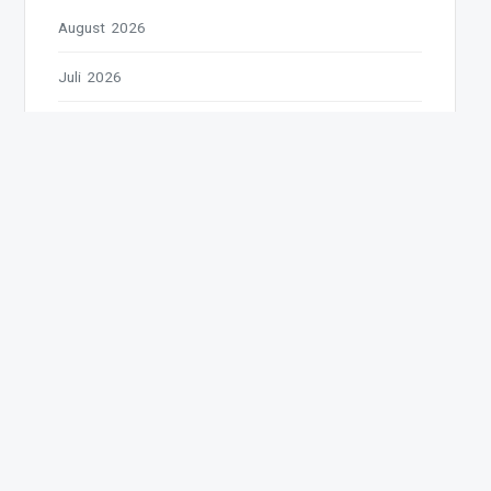
August 2026
Juli 2026
Juni 2026
Mai 2026
April 2026
März 2026
Februar 2026
Januar 2026
Dezember 2025
November 2025