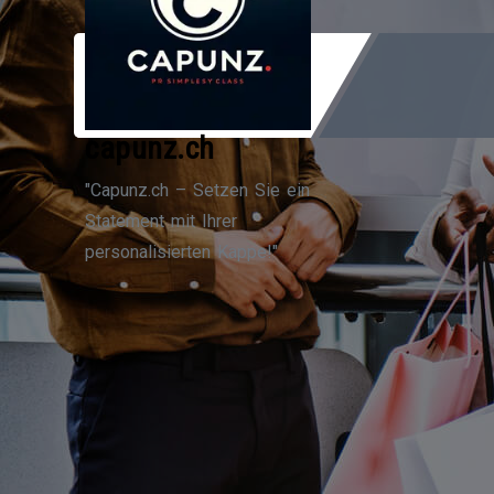
Zum
Inhalt
springen
capunz.ch
"Capunz.ch – Setzen Sie ein
Statement mit Ihrer
personalisierten Kappe!"