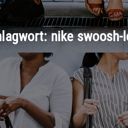
hlagwort:
nike swoosh-