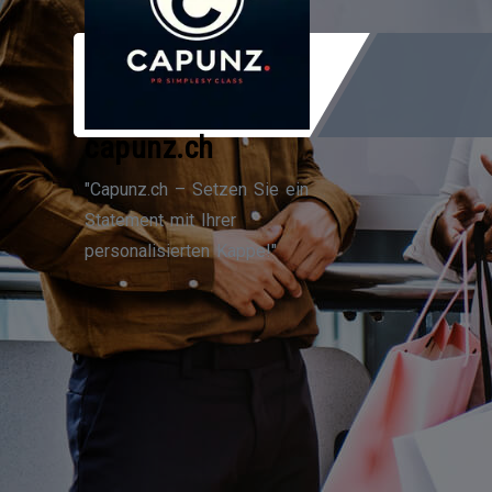
Zum
Inhalt
springen
capunz.ch
"Capunz.ch – Setzen Sie ein
Statement mit Ihrer
personalisierten Kappe!"