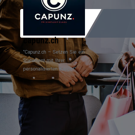
Zum
Inhalt
springen
capunz.ch
"Capunz.ch – Setzen Sie ein
Statement mit Ihrer
personalisierten Kappe!"