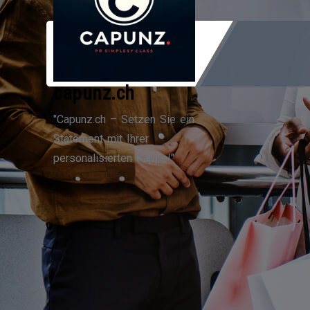
Zum
Inhalt
springen
capunz.ch
"Capunz.ch – Setzen Sie ein
Statement mit Ihrer
personalisierten Kappe!"