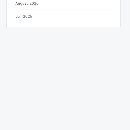
August 2026
Juli 2026
Juni 2026
Mai 2026
April 2026
März 2026
Februar 2026
Januar 2026
Dezember 2025
November 2025