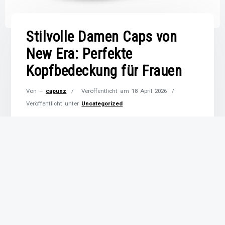
Stilvolle Damen Caps von
New Era: Perfekte
Kopfbedeckung für Frauen
Von –
capunz
Veröffentlicht am
18 April 2026
Veröffentlicht unter
Uncategorized
Damen Cap von New Era: Stilvolle Kopfbedeckung
für Frauen Damen Cap von New Era: Stilvolle
Kopfbedeckung für Frauen Die Damen Caps von
New Era sind nicht nur ein modisches Statement,
sondern auch ein praktisches Accessoire für
Frauen jeden Alters. Mit einer breiten Auswahl an
Designs, Farben und Materialien bietet New Era
Caps, die perfekt zu