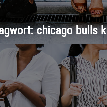
agwort:
chicago bulls 