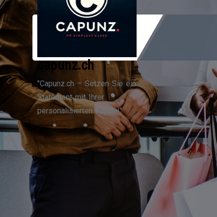
Zum
Inhalt
springen
capunz.ch
"Capunz.ch – Setzen Sie ein
Statement mit Ihrer
personalisierten Kappe!"