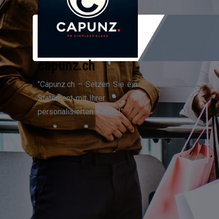
Zum
Inhalt
springen
capunz.ch
"Capunz.ch – Setzen Sie ein
Statement mit Ihrer
personalisierten Kappe!"