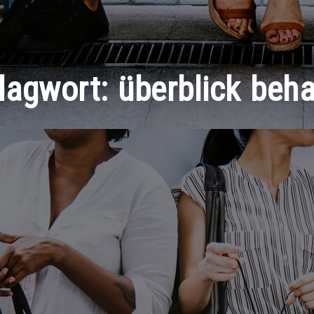
lagwort:
überblick beha