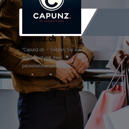
Zum
Inhalt
springen
capunz.ch
"Capunz.ch – Setzen Sie ein
Statement mit Ihrer
personalisierten Kappe!"