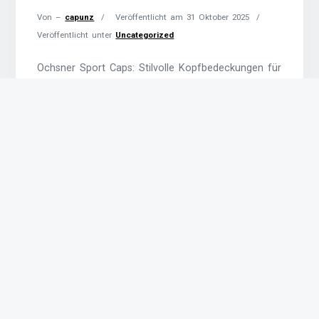
Von –
capunz
Veröffentlicht am
31 Oktober 2025
Veröffentlicht unter
Uncategorized
Ochsner Sport Caps: Stilvolle Kopfbedeckungen für
Sportbegeisterte Ochsner Sport Caps: Stilvolle
Kopfbedeckungen für Sportbegeisterte Als einer
der führenden Anbieter von Sportartikeln in der
Schweiz bietet Ochsner Sport eine vielfältige
Auswahl an hochwertigen Caps für alle, die nicht
nur sportlich aktiv sind, sondern auch auf ihr
Styling Wert legen. Mit einer Kombination aus
Funktionalität und modischem
Weiterlesen